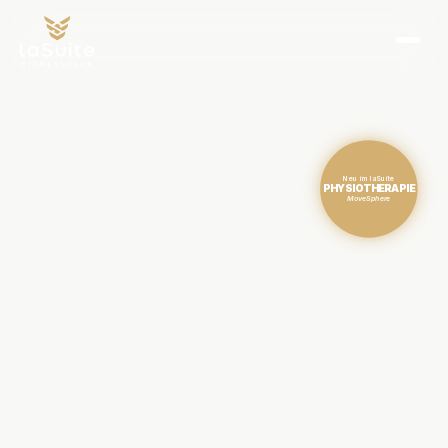
Neu im laSuite
PHYSIOTHERAPIE
MoveSphere