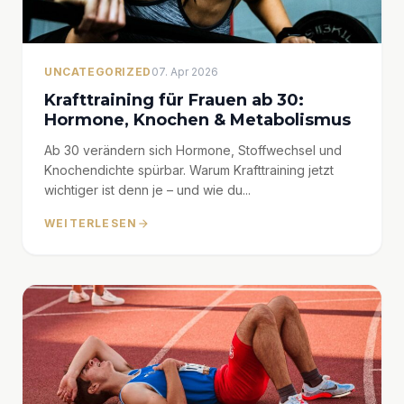
UNCATEGORIZED
07. Apr 2026
Krafttraining für Frauen ab 30:
Hormone, Knochen & Metabolismus
Ab 30 verändern sich Hormone, Stoffwechsel und
Knochendichte spürbar. Warum Krafttraining jetzt
wichtiger ist denn je – und wie du...
WEITERLESEN
arrow_forward