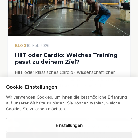
BLOG
10. Feb 2026
HIIT oder Cardio: Welches Training
passt zu deinem Ziel?
HIIT oder klassisches Cardio? Wissenschaftlicher
Vergleich für Frauen und Männer – Fettverbrennung,
Zeitaufwand und das Training für dein Ziel.
Cookie-Einstellungen
Wir verwenden Cookies, um Ihnen die bestmögliche Erfahrung
WEITERLESEN
arrow_forward
auf unserer Website zu bieten. Sie können wählen, welche
Cookies Sie zulassen möchten.
Einstellungen