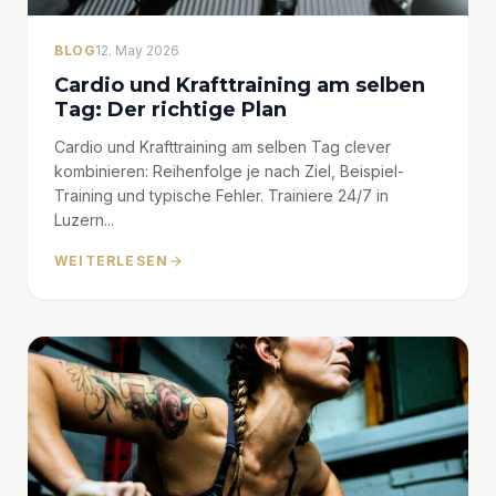
BLOG
12. May 2026
Cardio und Krafttraining am selben
Tag: Der richtige Plan
Cardio und Krafttraining am selben Tag clever
kombinieren: Reihenfolge je nach Ziel, Beispiel-
Training und typische Fehler. Trainiere 24/7 in
Luzern...
WEITERLESEN
arrow_forward