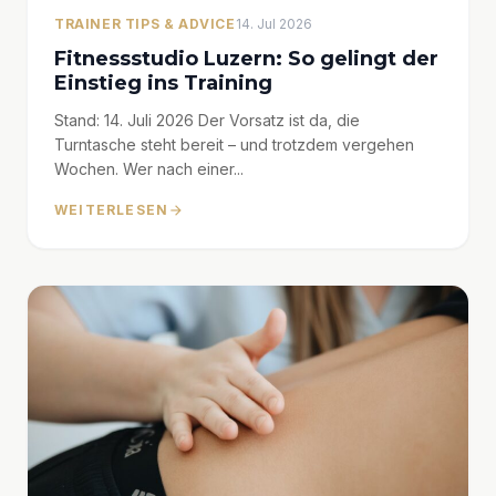
TRAINER TIPS & ADVICE
14. Jul 2026
Fitnessstudio Luzern: So gelingt der
Einstieg ins Training
Stand: 14. Juli 2026 Der Vorsatz ist da, die
Turntasche steht bereit – und trotzdem vergehen
Wochen. Wer nach einer...
WEITERLESEN
arrow_forward